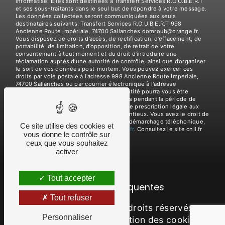
informatisé. Elles sont destinées à Transfert Services R.O.U.B.E.R.T
et ses sous-traitants dans le seul but de répondre à votre message.
Les données collectées seront communiquées aux seuls
destinataires suivants: Transfert Services R.O.U.B.E.R.T 998
Ancienne Route Impériale, 74700 Sallanches domroub@orange.fr.
Vous disposez de droits d’accès, de rectification, d’effacement, de
portabilité, de limitation, d’opposition, de retrait de votre
consentement à tout moment et du droit d’introduire une
réclamation auprès d’une autorité de contrôle, ainsi que d’organiser
le sort de vos données post-mortem. Vous pouvez exercer ces
droits par voie postale à l'adresse 998 Ancienne Route Impériale,
74700 Sallanches ou par courrier électronique à l'adresse
domroub@orange.fr. Un justificatif d'identité pourra vous être
demandé. Nous conservons vos données pendant la période de
prise de contact puis pendant la durée de prescription légale aux
fins probatoires et de gestion des contentieux. Vous avez le droit de
vous inscrire sur la liste d'opposition au démarchage téléphonique,
Ce site utilise des cookies et
disponible à cette adresse:
Bloctel.gouv.fr
. Consultez le site cnil.fr
vous donne le contrôle sur
pour plus d’informations sur vos droits.
ceux que vous souhaitez
activer
Tout accepter
Recherches fréquentes
Tout refuser
©
Vistalid
- 2026 - Tous droits réservés -
Personnaliser
Mentions légales
-
Gestion des cookies