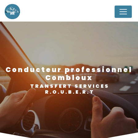
Panneau de gestion des cookies
conducteur professionnel
Combloux
TRANSFERT SERVICES
R.O.U.B.E.R.T