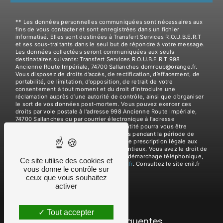
** Les données personnelles communiquées sont nécessaires aux
fins de vous contacter et sont enregistrées dans un fichier
informatisé. Elles sont destinées à Transfert Services R.O.U.B.E.R.T
et ses sous-traitants dans le seul but de répondre à votre message.
Les données collectées seront communiquées aux seuls
destinataires suivants: Transfert Services R.O.U.B.E.R.T 998
Ancienne Route Impériale, 74700 Sallanches domroub@orange.fr.
Vous disposez de droits d’accès, de rectification, d’effacement, de
portabilité, de limitation, d’opposition, de retrait de votre
consentement à tout moment et du droit d’introduire une
réclamation auprès d’une autorité de contrôle, ainsi que d’organiser
le sort de vos données post-mortem. Vous pouvez exercer ces
droits par voie postale à l'adresse 998 Ancienne Route Impériale,
74700 Sallanches ou par courrier électronique à l'adresse
domroub@orange.fr. Un justificatif d'identité pourra vous être
demandé. Nous conservons vos données pendant la période de
prise de contact puis pendant la durée de prescription légale aux
fins probatoires et de gestion des contentieux. Vous avez le droit de
vous inscrire sur la liste d'opposition au démarchage téléphonique,
Ce site utilise des cookies et
disponible à cette adresse:
Bloctel.gouv.fr
. Consultez le site cnil.fr
vous donne le contrôle sur
pour plus d’informations sur vos droits.
ceux que vous souhaitez
activer
Tout accepter
Recherches fréquentes