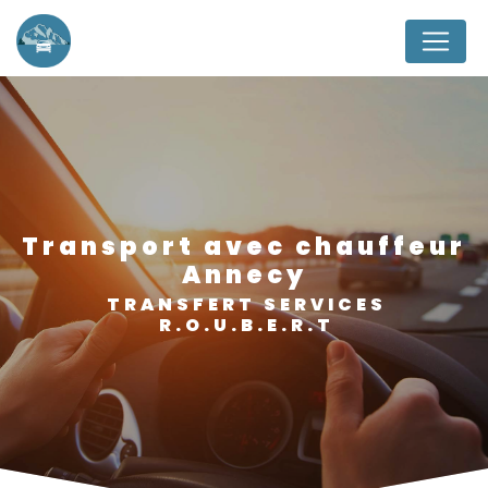
Panneau de gestion des cookies
transport avec chauffeur
Annecy
TRANSFERT SERVICES
R.O.U.B.E.R.T