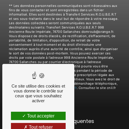
** Les données personnelles communiquées sont nécessaires aux
fins de vous contacter et sont enregistrées dans un fichier
informatisé. Elles sont destinées à Transfert Services R.O.U.B.E.R.T
et ses sous-traitants dans le seul but de répondre à votre message.
Les données collectées seront communiquées aux seuls
destinataires suivants: Transfert Services R.O.U.B.E.R.T 998
Ancienne Route Impériale, 74700 Sallanches domroub@orange.fr.
Vous disposez de droits d’accès, de rectification, d’effacement, de
portabilité, de limitation, d’opposition, de retrait de votre
consentement à tout moment et du droit d’introduire une
réclamation auprès d’une autorité de contrôle, ainsi que d’organiser
le sort de vos données post-mortem. Vous pouvez exercer ces
droits par voie postale à l'adresse 998 Ancienne Route Impériale,
74700 Sallanches ou par courrier électronique à l'adresse
domroub@orange.fr. Un justificatif d'identité pourra vous être
demandé. Nous conservons vos données pendant la période de
prise de contact puis pendant la durée de prescription légale aux
fins probatoires et de gestion des contentieux. Vous avez le droit de
vous inscrire sur la liste d'opposition au démarchage téléphonique,
Ce site utilise des cookies et
disponible à cette adresse:
Bloctel.gouv.fr
. Consultez le site cnil.fr
vous donne le contrôle sur
pour plus d’informations sur vos droits.
ceux que vous souhaitez
activer
Tout accepter
Recherches fréquentes
Tout refuser