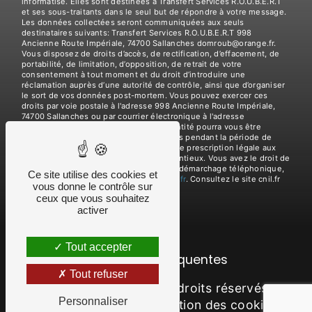
informatisé. Elles sont destinées à Transfert Services R.O.U.B.E.R.T
et ses sous-traitants dans le seul but de répondre à votre message.
Les données collectées seront communiquées aux seuls
destinataires suivants: Transfert Services R.O.U.B.E.R.T 998
Ancienne Route Impériale, 74700 Sallanches domroub@orange.fr.
Vous disposez de droits d’accès, de rectification, d’effacement, de
portabilité, de limitation, d’opposition, de retrait de votre
consentement à tout moment et du droit d’introduire une
réclamation auprès d’une autorité de contrôle, ainsi que d’organiser
le sort de vos données post-mortem. Vous pouvez exercer ces
droits par voie postale à l'adresse 998 Ancienne Route Impériale,
74700 Sallanches ou par courrier électronique à l'adresse
domroub@orange.fr. Un justificatif d'identité pourra vous être
demandé. Nous conservons vos données pendant la période de
prise de contact puis pendant la durée de prescription légale aux
fins probatoires et de gestion des contentieux. Vous avez le droit de
vous inscrire sur la liste d'opposition au démarchage téléphonique,
Ce site utilise des cookies et
disponible à cette adresse:
Bloctel.gouv.fr
. Consultez le site cnil.fr
vous donne le contrôle sur
pour plus d’informations sur vos droits.
ceux que vous souhaitez
activer
Tout accepter
Recherches fréquentes
Tout refuser
©
Vistalid
- 2026 - Tous droits réservés -
Personnaliser
Mentions légales
-
Gestion des cookies