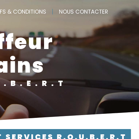
IFS & CONDITIONS
NOUS CONTACTER
ains
U.B.E.R.T
T SERVICES R.O.U.B.E.R.T