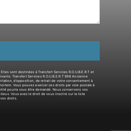
lles sont destinées à Transfert Services R.O.U.B.E.R.T et
vants: Transfert Services R.O.U.B.E.R.T 998 Ancienne
itation, d’opposition, de retrait de votre consentement à
-mortem. Vous pouvez exercer ces droits par voie postale à
dentité pourra vous être demandé. Nous conservons vos
eux. Vous avez le droit de vous inscrire sur la liste
 vos droits.