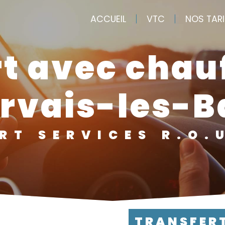
ACCUEIL
VTC
NOS TAR
rvais-les-B
ERT SERVICES R.O.
TRANSFER