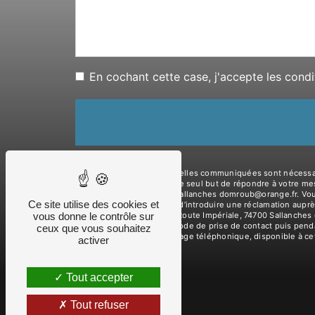
En cochant cette case, j'accepte les condi
** Les données personnelles communiquées sont nécessaires 
ses sous-traitants dans le seul but de répondre à votre m
Route Impériale, 74700 Sallanches domroub@orange.fr. Vous d
Ce site utilise des cookies et
tout moment et du droit d’introduire une réclamation auprè
vous donne le contrôle sur
l'adresse 998 Ancienne Route Impériale, 74700 Sallanches 
données pendant la période de prise de contact puis pendant
ceux que vous souhaitez
d'opposition au démarchage téléphonique, disponible à ce
activer
Tout accepter
Tout refuser