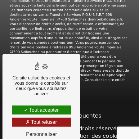
informatisé. Elles sont destinées à Transfert Services R.O.U.B.E.R.T
et ses sous-traitants dans le seul but de répondre à votre message.
Les données collectées seront communiquées aux seuls
destinataires suivants: Transfert Services R.O.U.B.E.R.T 998
Ancienne Route Impériale, 74700 Sallanches domroub@orange.fr.
Vous disposez de droits d’accès, de rectification, d’effacement, de
portabilité, de limitation, d’opposition, de retrait de votre
consentement à tout moment et du droit d’introduire une
réclamation auprès d’une autorité de contrôle, ainsi que d’organiser
le sort de vos données post-mortem. Vous pouvez exercer ces
droits par voie postale à l'adresse 998 Ancienne Route Impériale,
74700 Sallanches ou par courrier électronique à l'adresse
domroub@orange.fr. Un justificatif d'identité pourra vous être
demandé. Nous conservons vos données pendant la période de
prise de contact puis pendant la durée de prescription légale aux
fins probatoires et de gestion des contentieux. Vous avez le droit de
vous inscrire sur la liste d'opposition au démarchage téléphonique,
Ce site utilise des cookies et
disponible à cette adresse:
Bloctel.gouv.fr
. Consultez le site cnil.fr
vous donne le contrôle sur
pour plus d’informations sur vos droits.
ceux que vous souhaitez
activer
Tout accepter
Recherches fréquentes
Tout refuser
©
Vistalid
- 2026 - Tous droits réservés -
Personnaliser
Mentions légales
-
Gestion des cookies