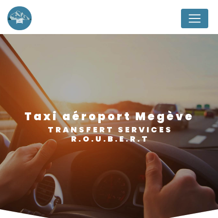
Panneau de gestion des cookies
taxi aéroport Megève
TRANSFERT SERVICES
R.O.U.B.E.R.T