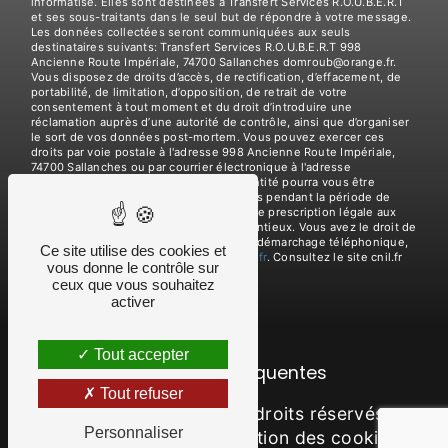
informatisé. Elles sont destinées à Transfert Services R.O.U.B.E.R.T
et ses sous-traitants dans le seul but de répondre à votre message.
Les données collectées seront communiquées aux seuls
destinataires suivants: Transfert Services R.O.U.B.E.R.T 998
Ancienne Route Impériale, 74700 Sallanches domroub@orange.fr.
Vous disposez de droits d’accès, de rectification, d’effacement, de
portabilité, de limitation, d’opposition, de retrait de votre
consentement à tout moment et du droit d’introduire une
réclamation auprès d’une autorité de contrôle, ainsi que d’organiser
le sort de vos données post-mortem. Vous pouvez exercer ces
droits par voie postale à l'adresse 998 Ancienne Route Impériale,
74700 Sallanches ou par courrier électronique à l'adresse
domroub@orange.fr. Un justificatif d'identité pourra vous être
demandé. Nous conservons vos données pendant la période de
prise de contact puis pendant la durée de prescription légale aux
fins probatoires et de gestion des contentieux. Vous avez le droit de
vous inscrire sur la liste d'opposition au démarchage téléphonique,
Ce site utilise des cookies et
disponible à cette adresse:
Bloctel.gouv.fr
. Consultez le site cnil.fr
vous donne le contrôle sur
pour plus d’informations sur vos droits.
ceux que vous souhaitez
activer
Tout accepter
Recherches fréquentes
Tout refuser
©
Vistalid
- 2026 - Tous droits réservés -
Personnaliser
Mentions légales
-
Gestion des cookies