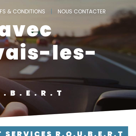
IFS & CONDITIONS
NOUS CONTACTER
vais-les-
U.B.E.R.T
T SERVICES R.O.U.B.E.R.T