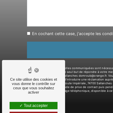
En cochant cette case, j'accepte les condi
** Les données personnelles communiquées sont nécessaires 
ses sous-traitants dans le seul but de répondre à votre m
Route Impériale, 74700 Sallanches domroub@orange.fr. Vous d
Ce site utilise des cookies et
tout moment et du droit d’introduire une réclamation auprè
vous donne le contrôle sur
l'adresse 998 Ancienne Route Impériale, 74700 Sallanches 
données pendant la période de prise de contact puis pendant
ceux que vous souhaitez
d'opposition au démarchage téléphonique, disponible à ce
activer
Tout accepter