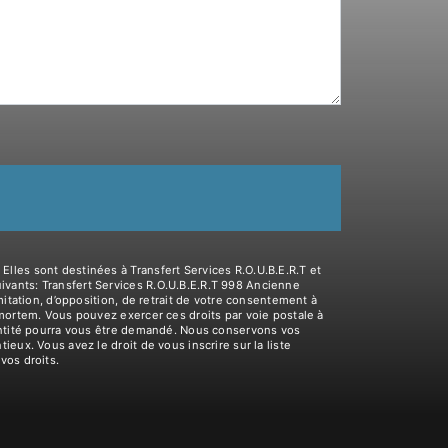
lles sont destinées à Transfert Services R.O.U.B.E.R.T et
vants: Transfert Services R.O.U.B.E.R.T 998 Ancienne
itation, d’opposition, de retrait de votre consentement à
-mortem. Vous pouvez exercer ces droits par voie postale à
dentité pourra vous être demandé. Nous conservons vos
eux. Vous avez le droit de vous inscrire sur la liste
 vos droits.