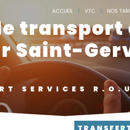
ACCUEIL
VTC
NOS TAR
r Saint-Ger
ERT SERVICES R.O.
TRANSFER