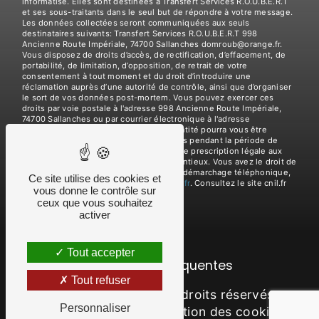
informatisé. Elles sont destinées à Transfert Services R.O.U.B.E.R.T
et ses sous-traitants dans le seul but de répondre à votre message.
Les données collectées seront communiquées aux seuls
destinataires suivants: Transfert Services R.O.U.B.E.R.T 998
Ancienne Route Impériale, 74700 Sallanches domroub@orange.fr.
Vous disposez de droits d’accès, de rectification, d’effacement, de
portabilité, de limitation, d’opposition, de retrait de votre
consentement à tout moment et du droit d’introduire une
réclamation auprès d’une autorité de contrôle, ainsi que d’organiser
le sort de vos données post-mortem. Vous pouvez exercer ces
droits par voie postale à l'adresse 998 Ancienne Route Impériale,
74700 Sallanches ou par courrier électronique à l'adresse
domroub@orange.fr. Un justificatif d'identité pourra vous être
demandé. Nous conservons vos données pendant la période de
prise de contact puis pendant la durée de prescription légale aux
fins probatoires et de gestion des contentieux. Vous avez le droit de
vous inscrire sur la liste d'opposition au démarchage téléphonique,
Ce site utilise des cookies et
disponible à cette adresse:
Bloctel.gouv.fr
. Consultez le site cnil.fr
vous donne le contrôle sur
pour plus d’informations sur vos droits.
ceux que vous souhaitez
activer
Tout accepter
Recherches fréquentes
Tout refuser
©
Vistalid
- 2026 - Tous droits réservés -
Personnaliser
Mentions légales
-
Gestion des cookies